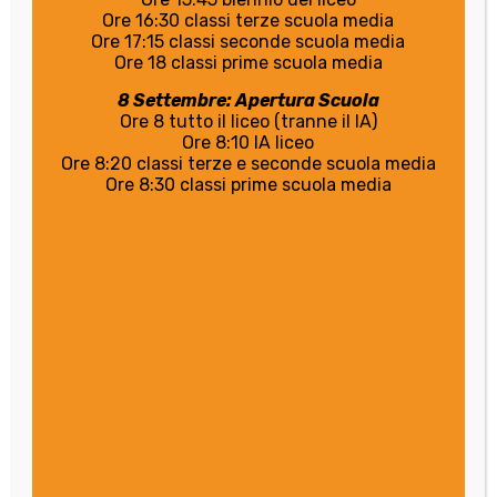
Ore 16:30 classi terze scuola media
Ore 17:15 classi seconde scuola media
Ore 18 classi prime scuola media
8 Settembre: Apertura Scuola
Ore 8 tutto il liceo (tranne il IA)
Ore 8:10 IA liceo
Ore 8:20 classi terze e seconde scuola media
Ore 8:30 classi prime scuola media
Quando le amicizie cambiano:
crescere, accettare e ritrovare sé
stessi
Vi racconto la storia di una ragazza di nome Mia.
Mia era una ragazza gentile, solare e simpatica, con tante
amicizie. Un giorno però nota che, senza un motivo preciso,
le sue amiche hanno cominciato a non cercarla più come
prima e che hanno fatto un loro gruppetto riservato dal
quale lei era esclusa. Mia non sapeva se fosse colpa sua o se
avesse fatto un torto a qualcuno, ma sapeva che in qualche