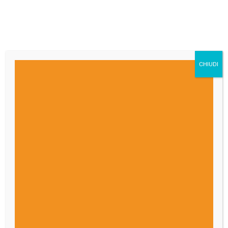
CHIUDI
Rapporti che cambiano
03/03/2025
Le nostre Opinioni